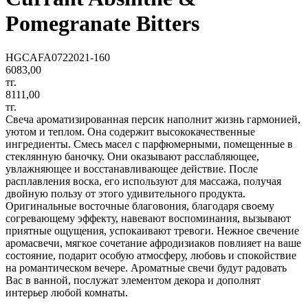
Pomegranate Bitters
HGCAFA0722021-160
6083,00
тг.
8111,00
тг.
Свеча ароматизированная персик наполнит жизнь гармонией,
уютом и теплом. Она содержит высококачественные
ингредиенты. Смесь масел с парфюмерными, помещенные в
стеклянную баночку. Они оказывают расслабляющее,
увлажняющее и восстанавливающее действие. После
расплавления воска, его используют для массажа, получая
двойную пользу от этого удивительного продукта.
Оригинальные восточные благовония, благодаря своему
согревающему эффекту, навевают воспоминания, вызывают
приятные ощущения, успокаивают тревоги. Нежное свечение
аромасвечи, мягкое сочетание афродизиаков повлияет на ваше
состояние, подарит особую атмосферу, любовь и спокойствие
на романтическом вечере. Ароматные свечи будут радовать
Вас в ванной, послужат элементом декора и дополнят
интерьер любой комнаты.