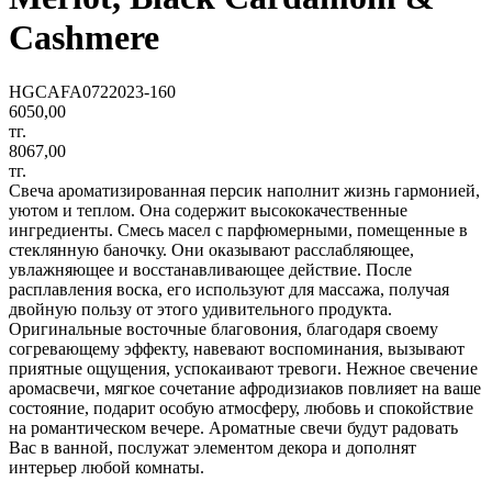
Cashmere
HGCAFA0722023-160
6050,00
тг.
8067,00
тг.
Свеча ароматизированная персик наполнит жизнь гармонией,
уютом и теплом. Она содержит высококачественные
ингредиенты. Смесь масел с парфюмерными, помещенные в
стеклянную баночку. Они оказывают расслабляющее,
увлажняющее и восстанавливающее действие. После
расплавления воска, его используют для массажа, получая
двойную пользу от этого удивительного продукта.
Оригинальные восточные благовония, благодаря своему
согревающему эффекту, навевают воспоминания, вызывают
приятные ощущения, успокаивают тревоги. Нежное свечение
аромасвечи, мягкое сочетание афродизиаков повлияет на ваше
состояние, подарит особую атмосферу, любовь и спокойствие
на романтическом вечере. Ароматные свечи будут радовать
Вас в ванной, послужат элементом декора и дополнят
интерьер любой комнаты.